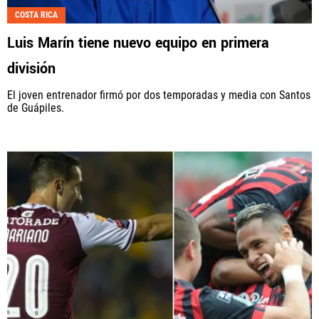
COSTA RICA
Fútbol Centroamérica, al igual que Futbol Sites, es
Luis Marín tiene nuevo equipo en primera
una compañía perteneciente a Better Collective.
Todos los derechos reservados.
división
El joven entrenador firmó por dos temporadas y media con Santos
de Guápiles.