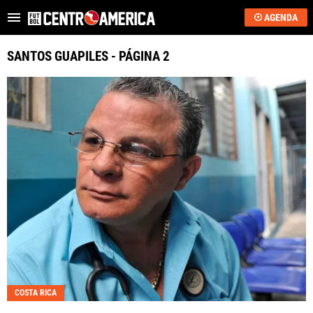
AGENDA
Es tendencia
:
Sub-20: Costa Rica vs. EE.UU.
JJOO 2028: qué neces
SANTOS GUAPILES - PÁGINA 2
ÚLTIMAS NOTICIAS
SAPRISSA
ALAJUELENSE
KEYLOR NAVAS
COSTA RICA
HONDURAS
GUATEMALA
COSTA RICA
EL SALVADOR