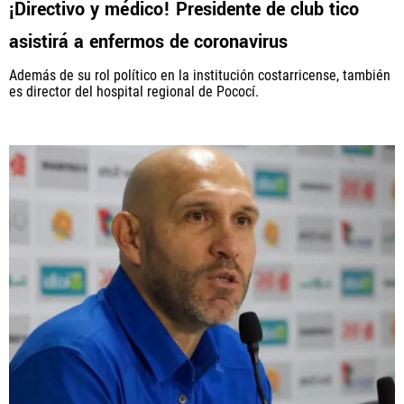
¡Directivo y médico! Presidente de club tico
asistirá a enfermos de coronavirus
PANAMÁ
Además de su rol político en la institución costarricense, también
NICARAGUA
es director del hospital regional de Pococí.
CONCACAF
FÚTBOL INTERNACIONAL
QUIENES SOMOS
|
STAFF
|
CONTACTO
Términos y Condiciones
Políticas de Privacidad
Política Editorial
Ad Choices