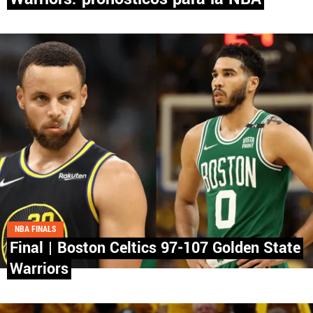
PANAMÁ
NICARAGUA
CONCACAF
FÚTBOL INTERNACIONAL
QUIENES SOMOS
|
STAFF
|
CONTACTO
NBA FINALS
Final | Boston Celtics 97-107 Golden State
Warriors
Términos y Condiciones
Políticas de Privacidad
Política Editorial
Ad Choices