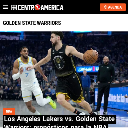
AGENDA
Es tendencia
:
Puntarenas vs. Saprissa
Alajuelense HOY
Heredi
GOLDEN STATE WARRIORS
ÚLTIMAS NOTICIAS
SAPRISSA
ALAJUELENSE
KEYLOR NAVAS
COSTA RICA
HONDURAS
NBA
GUATEMALA
Los Angeles Lakers vs. Golden State
Warriors: pronósticos para la NBA
EL SALVADOR