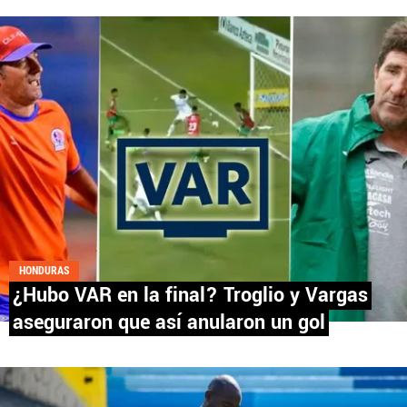
PANAMÁ
NICARAGUA
CONCACAF
FÚTBOL INTERNACIONAL
HONDURAS
¿Hubo VAR en la final? Troglio y Vargas
QUIENES SOMOS
|
STAFF
|
CONTACTO
aseguraron que así anularon un gol
Términos y Condiciones
Políticas de Privacidad
Política Editorial
Ad Choices