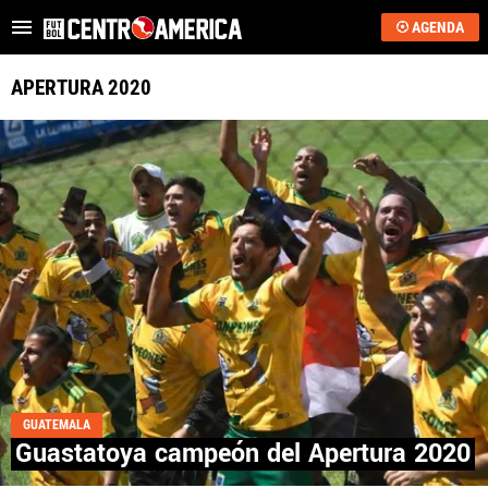
AGENDA
Es tendencia
:
Critican a Washington Ortega
“Se acerca”: regreso 
APERTURA 2020
ÚLTIMAS NOTICIAS
SAPRISSA
ALAJUELENSE
KEYLOR NAVAS
COSTA RICA
HONDURAS
GUATEMALA
GUATEMALA
Guastatoya campeón del Apertura 2020
EL SALVADOR