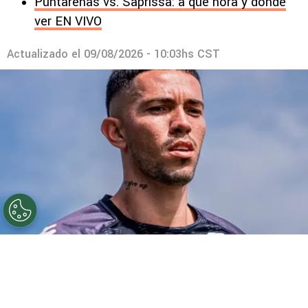
Puntarenas vs. Saprissa: a qué hora y dónde
ver EN VIVO
Actualizado el
09/08/2026 - 10:03hs CST
©
Prensa Saprissa
Jefferson Brenes reconoció que
puede alejarse de Tibás.
Por
Gustavo Pando