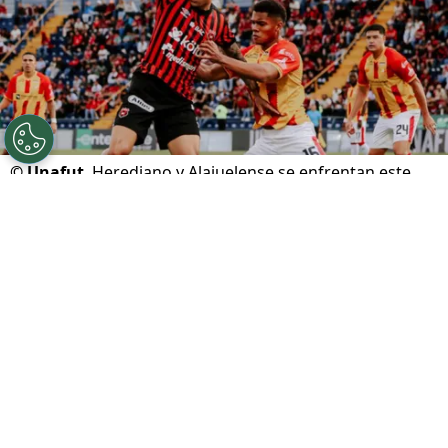
©
Unafut
Herediano y Alajuelense se enfrentan este
domingo en el Carlos Alvarado.
Por
Gustavo Pando
Sigue a FCA en Google!
Club Sport Herediano
y
Liga Deportiva
Alajuelense
se enfrentan este domingo por la