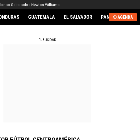
lonso Solis sobre Newton Williams
ONDURAS
GUATEMALA
EL SALVADOR
PANAMÁ
NICA
AGENDA
RNACIONAL
PUBLICIDAD
TOP FÚTBOL CENTROAMÉRICA