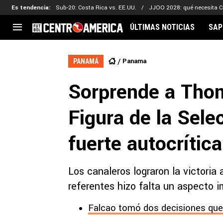
Es tendencia
:
Sub-20: Costa Rica vs. EE.UU.
JJOO 2028: qué necesita C
ÚLTIMAS NOTICIAS
SAP
CENTROAMÉRICA
CONCACAF
LEG
Panama
PANAMÁ
Costa Rica
Copa Oro
Key
Sorprende a Thom
Guatemala
Liga de Naciones
Ker
Honduras
Eliminatorias
Ada
Figura de la Sel
El Salvador
Copa de Campeones
Nat
Panamá
Copa Centroamericana
fuerte autocrítica
Nicaragua
MLS
Los canaleros lograron la victoria
referentes hizo falta un aspecto i
Falcao tomó dos decisiones que