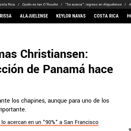
osta Rica
Quién es Ian O’Rourke
“Se acerca”: regreso en Alajuelense
A
RISSA
ALAJUELENSE
KEYLOR NAVAS
COSTA RICA
H
IONARIOS
CLUBES FCA
FÚTBOL INTE
lor Navas
Saprissa
Mundial 2026
as Christiansen:
vin Arriaga
Alajuelense
Noticias
lberto Carrasquilla
Herediano
Barcelona
ección de Panamá hace
haniel Méndez-Laing
Comunicaciones
Real Madrid
Municipal
Olimpia
Motagua
 ante los chapines, aunque para uno de los
Real Estelí
mportante.
 lo acercan en un "90%" a San Francisco