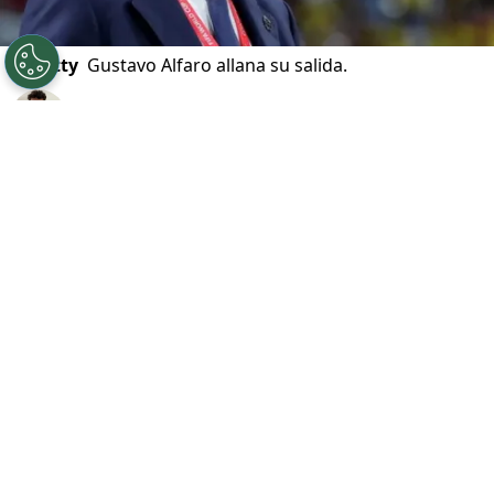
©
Getty
Gustavo Alfaro allana su salida.
Por
Geronimo Heller
Sigue a FCA en Google!
El ambiente en la selección de
Costa Rica
se
encuentra atravesado por la tensión debido a
la inminente salida de
Gustavo Alfaro
, quien
dejaría de ser el entrenador del seleccionado
nacional en las próximas horas.