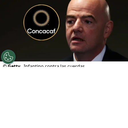
©
Getty.
Infantino contra las cuerdas.
Por
Geronimo Heller
Sigue a FCA en Google!
Gianni Infantino
atraviesa uno de los