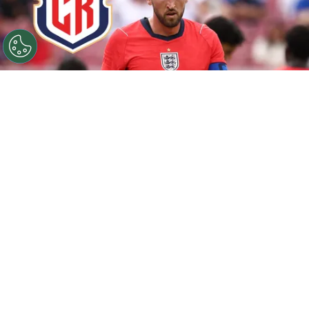
©
Getty
¿Juega Harry Kane contra La Sele?
Por
Maximiliano Mansilla
Sigue a FCA en Google!
La
Selección de Costa Rica
afronta este
miércoles uno de los desafíos más exigentes y