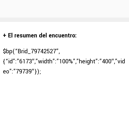
+ El resumen del encuentro:
$bp(“Brid_79742527”,
{“id”:”6173″,”width”:”100%”,”height”:”400″,”vid
eo”:”79739″});