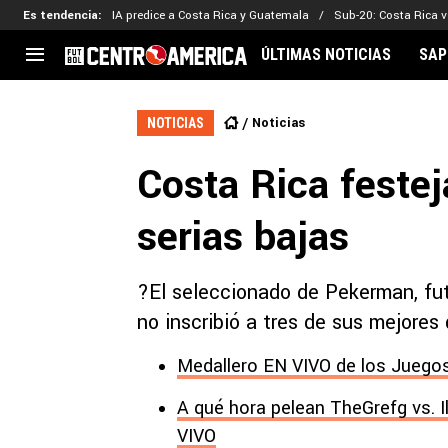
Es tendencia
:
IA predice a Costa Rica y Guatemala
Sub-20: Costa Rica vs
ÚLTIMAS NOTICIAS
SAP
CENTROAMÉRICA
CONCACAF
LEG
Noticias
NOTICIAS
Costa Rica
Copa Oro
Key
Costa Rica festej
Guatemala
Liga de Naciones
Ker
Honduras
Eliminatorias
Ada
serias bajas
El Salvador
Copa de Campeones
Nat
Panamá
Copa Centroamericana
?El seleccionado de Pekerman, futu
Nicaragua
MLS
no inscribió a tres de sus mejores
Medallero EN VIVO de los Juegos
A qué hora pelean TheGrefg vs. I
VIVO