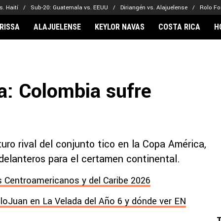
. Haití
Sub-20: Guatemala vs. EEUU
Diriangén vs. Alajuelense
Rolo Fo
RISSA
ALAJUELENSE
KEYLOR NAVAS
COSTA RICA
H
IONARIOS
CLUBES FCA
FÚTBOL INTE
lor Navas
Saprissa
Mundial 2026
a: Colombia sufre
vin Arriaga
Alajuelense
Noticias
lberto Carrasquilla
Herediano
Barcelona
haniel Méndez-Laing
Comunicaciones
Real Madrid
Municipal
ro rival del conjunto tico en la Copa América,
Olimpia
 delanteros para el certamen continental.
Motagua
Real Estelí
 Centroamericanos y del Caribe 2026
lloJuan en La Velada del Año 6 y dónde ver EN