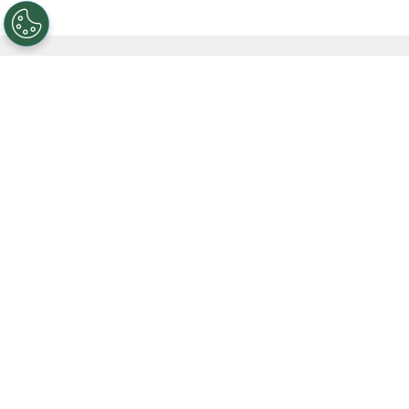
PUBLICIDAD
El futbolista juveniles de Belén, de 19 años de
edad, Sergio Ramírez, realizará una prueba en