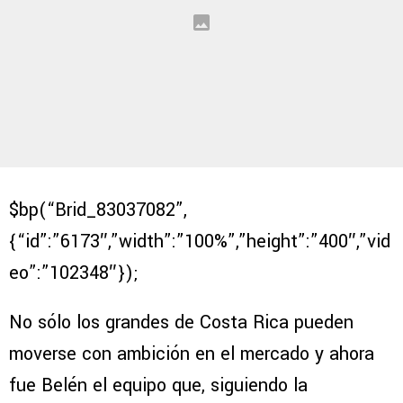
$bp(“Brid_83037082”,
{“id”:”6173″,”width”:”100%”,”height”:”400″,”vid
eo”:”102348″});
No sólo los grandes de Costa Rica pueden
moverse con ambición en el mercado y ahora
fue Belén el equipo que, siguiendo la