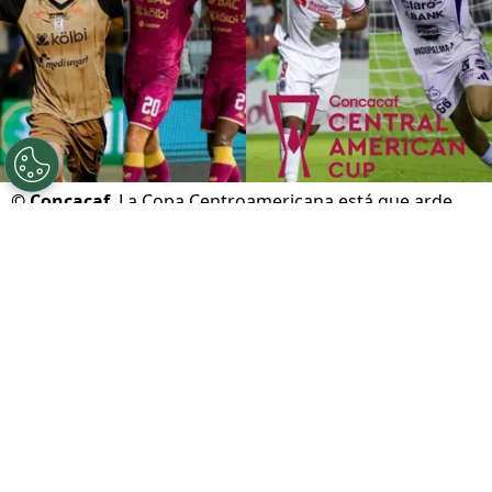
©
Concacaf
La Copa Centroamericana está que arde.
Por
Gustavo Pando
Sigue a FCA en Google!
La Copa Centroamericana 2026 sigue su
marcha y la fase de grupos está