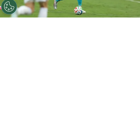
Joseph Rosales fue considerado como el mejor jugador
de Honduras en el amistoso ante Argentina. Foto: FFH.
Por
José Rodas
Sigue a FCA en Google!
Joseph Rosales
mostró un gran nivel en el
amistoso que terminó con triunfo (2-0) para
Argentina sobre la
Selección de Honduras
. El
jugador del
Austin FC
se ha ganado su espacio
en la lateral izquierda, ganando protagonismo