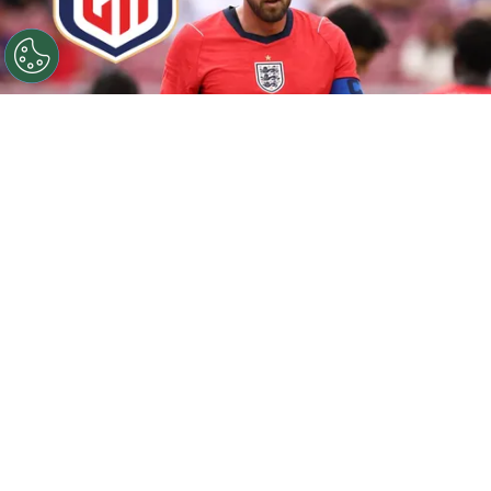
©
Getty
¿Juega Harry Kane contra La Sele?
Por
Maximiliano Mansilla
Sigue a FCA en Google!
La
Selección de Costa Rica
afronta este
miércoles uno de los desafíos más exigentes y
atractivos de la presente
fecha FIFA
cuando