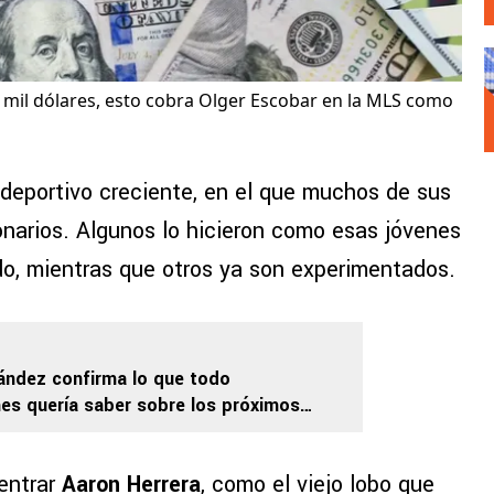
mil dólares, esto cobra Olger Escobar en la MLS como
deportivo creciente, en el que muchos de sus
ionarios. Algunos lo hicieron como esas jóvenes
o, mientras que otros ya son experimentados.
ández confirma lo que todo
es quería saber sobre los próximos
ngo dos o tres”
entrar
Aaron Herrera
, como el viejo lobo que