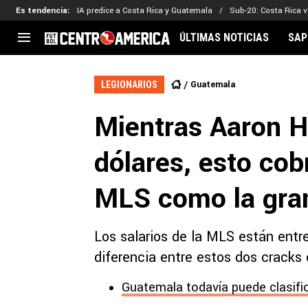
Es tendencia
:
IA predice a Costa Rica y Guatemala
Sub-20: Costa Rica vs
ÚLTIMAS NOTICIAS
SAP
CENTROAMÉRICA
CONCACAF
LEG
Guatemala
LEGIONARIOS
Costa Rica
Copa Oro
Key
Mientras Aaron H
Guatemala
Liga de Naciones
Ker
Honduras
Eliminatorias
Ada
dólares, esto cob
El Salvador
Copa de Campeones
Nat
Panamá
Copa Centroamericana
MLS como la gra
Nicaragua
MLS
Los salarios de la MLS están entr
diferencia entre estos dos cracks
Guatemala todavía puede clasifi