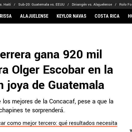
. Haití
Sub-20: Guatemala vs. EEUU
Diriangén vs. Alajuelense
Rolo Fo
RISSA
ALAJUELENSE
KEYLOR NAVAS
COSTA RICA
H
IONARIOS
CLUBES FCA
FÚTBOL INTE
lor Navas
Saprissa
Mundial 2026
errera gana 920 mil
vin Arriaga
Alajuelense
Noticias
lberto Carrasquilla
Herediano
Barcelona
ra Olger Escobar en la
haniel Méndez-Laing
Comunicaciones
Real Madrid
Municipal
n joya de Guatemala
Olimpia
Motagua
e los mejores de la Concacaf, pese a que la
Real Estelí
 chapines te sorprenderá.
car como mejor tercero: qué resultados necesita