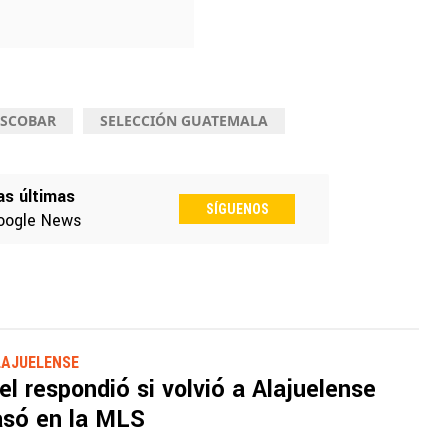
ESCOBAR
SELECCIÓN GUATEMALA
as últimas
SÍGUENOS
oogle News
LAJUELENSE
l respondió si volvió a Alajuelense
asó en la MLS