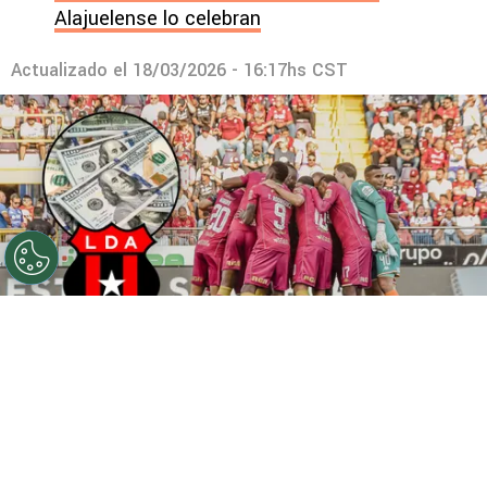
Alajuelense lo celebran
Actualizado el
18/03/2026 - 16:17hs CST
©
Saprissa
El club tibaseño acordó saldar una vieja
deuda.
Por
Maximiliano Mansilla