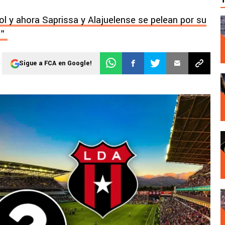
ol y ahora Saprissa y Alajuelense se pelean por su
o＂
Sigue a FCA en Google!