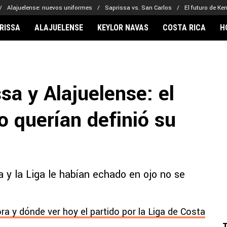
Alajuelense: nuevos uniformes
Saprissa vs. San Carlos
El futuro de Ke
RISSA
ALAJUELENSE
KEYLOR NAVAS
COSTA RICA
H
IONARIOS
CLUBES FCA
FÚTBOL INTE
lor Navas
Saprissa
Mundial 2026
sa y Alajuelense: el
vin Arriaga
Alajuelense
Noticias
lberto Carrasquilla
Herediano
Barcelona
o querían definió su
haniel Méndez-Laing
Comunicaciones
Real Madrid
Municipal
Olimpia
Motagua
 y la Liga le habían echado en ojo no se
Real Estelí
ra y dónde ver hoy el partido por la Liga de Costa