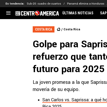
Es tendencia
:
Sub-20: cuadro de cuartos
Panamá elimina a Honduras
ÚLTIMAS NOTICIAS
SAP
CENTROAMÉRICA
CONCACAF
LEG
Costa Rica
COSTA RICA
Costa Rica
Copa Oro
Key
Golpe para Sapris
Guatemala
Liga de Naciones
Ker
Honduras
Eliminatorias
Ada
refuerzo que tant
El Salvador
Copa de Campeones
Nat
Panamá
Copa Centroamericana
futuro para 2025
Nicaragua
MLS
La joven promesa a la que Saprissa
movería de su equipo.
San Carlos vs. Saprissa: a qué ho
Rica 2025