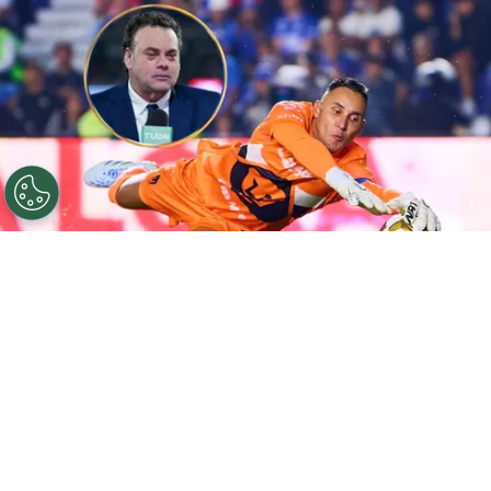
©
José Luis Melgarejo / X.
Faitelson criticó duramente
a los felinos.
Por
Geronimo Heller
Sigue a FCA en Google!