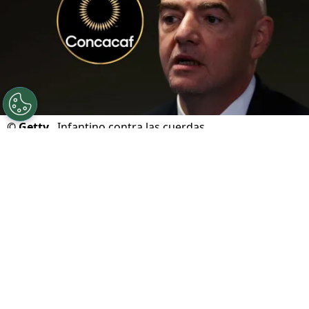
©
Getty.
Infantino contra las cuerdas.
Por
Geronimo Heller
Sigue a FCA en Google!
Gianni Infantino
atraviesa uno de los
momentos más delicados desde que asumió