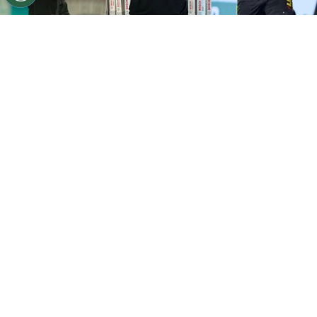
©
Instagram
Gabas eligió entre Cisneros y Marcel.
Por
Gustavo Pando
Sigue a FCA en Google!
Este domingo se jugará un nuevo clásico
provincial entre la
Liga Deportiva Alajuelense
y
Herediano
, un partido que siempre genera
debates y comparaciones. En esta ocasión, el
ídolo manudo
Pablo Gabas
fue puesto a prueba