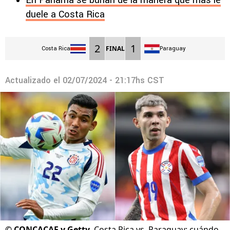
En Panamá se burlan de la manera que más le
duele a Costa Rica
2
1
FINAL
Costa Rica
Paraguay
Actualizado el
02/07/2024 - 21:17hs CST
©
CONCACAF y Getty
Costa Rica vs. Paraguay: cuándo