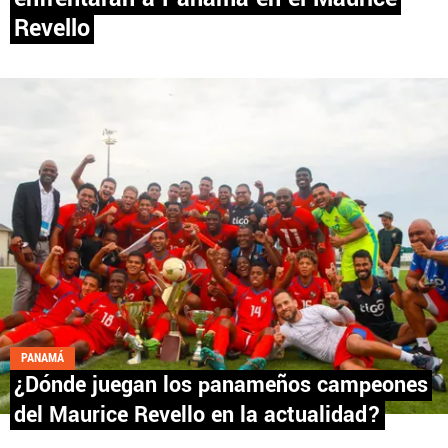
Revello
PANAMÁ
NICARAGUA
CONCACAF
FÚTBOL INTERNACIONAL
QUIENES SOMOS
|
STAFF
|
CONTACTO
PANAMÁ
¿Dónde juegan los panameños campeones
Términos y Condiciones
Políticas de Privacidad
del Maurice Revello en la actualidad?
Política Editorial
Ad Choices