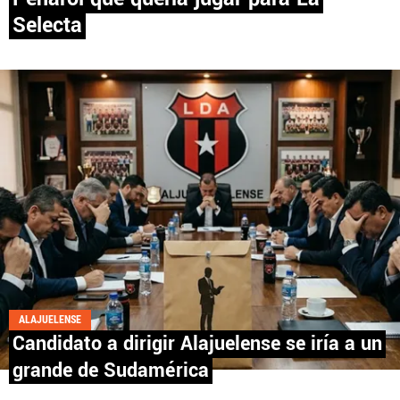
Selecta
PANAMÁ
NICARAGUA
CONCACAF
FÚTBOL INTERNACIONAL
QUIENES SOMOS
|
STAFF
|
CONTACTO
ALAJUELENSE
Candidato a dirigir Alajuelense se iría a un
Términos y Condiciones
Políticas de Privacidad
grande de Sudamérica
Política Editorial
Ad Choices