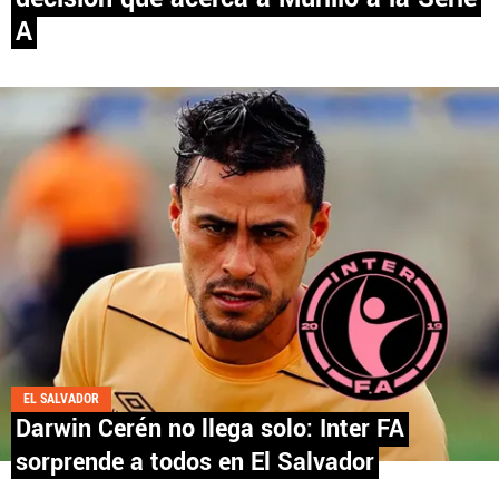
A
PANAMÁ
NICARAGUA
CONCACAF
FÚTBOL INTERNACIONAL
QUIENES SOMOS
|
STAFF
|
CONTACTO
EL SALVADOR
Darwin Cerén no llega solo: Inter FA
Términos y Condiciones
Políticas de Privacidad
sorprende a todos en El Salvador
Política Editorial
Ad Choices