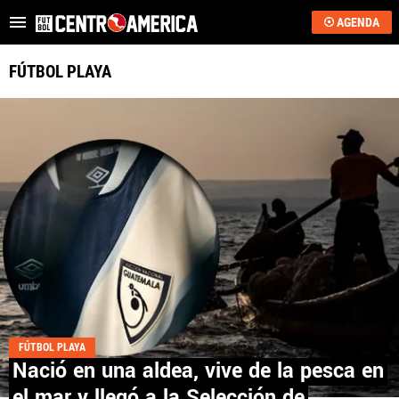
AGENDA
Es tendencia
:
Critican a Washington Ortega
“Se acerca”: regreso 
FÚTBOL PLAYA
ÚLTIMAS NOTICIAS
SAPRISSA
ALAJUELENSE
KEYLOR NAVAS
COSTA RICA
HONDURAS
FÚTBOL PLAYA
GUATEMALA
Nació en una aldea, vive de la pesca en
el mar y llegó a la Selección de
EL SALVADOR