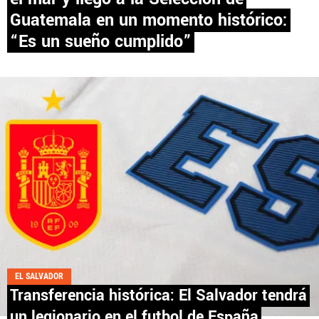
Guatemala en un momento histórico:
PANAMÁ
“Es un sueño cumplido”
NICARAGUA
CONCACAF
FÚTBOL INTERNACIONAL
QUIENES SOMOS
|
STAFF
|
CONTACTO
EL SALVADOR
Términos y Condiciones
Políticas de Privacidad
Transferencia histórica: El Salvador tendrá
Política Editorial
Ad Choices
un legionario en el futbol de España