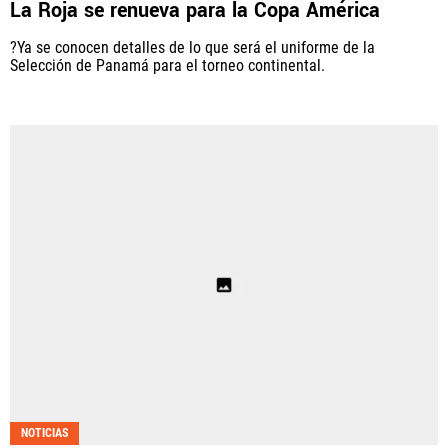
La Roja se renueva para la Copa América
PANAMÁ
?Ya se conocen detalles de lo que será el uniforme de la
Selección de Panamá para el torneo continental.
NICARAGUA
CONCACAF
FÚTBOL INTERNACIONAL
QUIENES SOMOS
|
STAFF
|
CONTACTO
Términos y Condiciones
Políticas de Privacidad
Política Editorial
Ad Choices
NOTICIAS