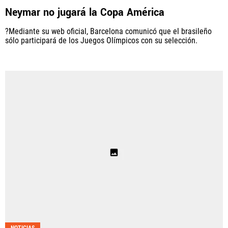
Neymar no jugará la Copa América
Fútbol Centroamérica, al igual que Futbol Sites, es
una compañía perteneciente a Better Collective.
?Mediante su web oficial, Barcelona comunicó que el brasileño
Todos los derechos reservados.
sólo participará de los Juegos Olímpicos con su selección.
NOTICIAS