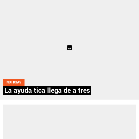
Fútbol Centroamérica, al igual que Futbol Sites, es
una compañía perteneciente a Better Collective.
Todos los derechos reservados.
NOTICIAS
La ayuda tica llega de a tres