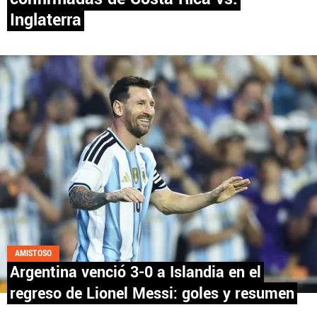
Inglaterra
PANAMÁ
NICARAGUA
CONCACAF
FÚTBOL INTERNACIONAL
QUIENES SOMOS
|
STAFF
|
CONTACTO
AMISTOSO
Argentina venció 3-0 a Islandia en el
Términos y Condiciones
Políticas de Privacidad
regreso de Lionel Messi: goles y resumen
Política Editorial
Ad Choices