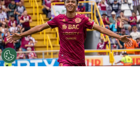
Kenay Myrie duró muy poco en Saprissa antes de irse a
Europa.
Por
Gustavo Pando
Sigue a FCA en Google!