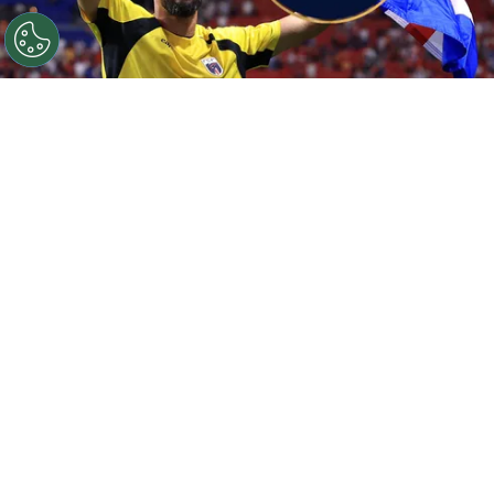
©
Getty.
¿Cabo Verde en la Copa Oro 2027?
Por
Geronimo Heller
Sigue a FCA en Google!
Cabo Verde
desató un verdadero furor
durante su primera participación en una Copa
del Mundo.
La selección de este pequeño
archipiélago africano, cuya población apenas
supera el
medio millón de habitantes
, llegó al