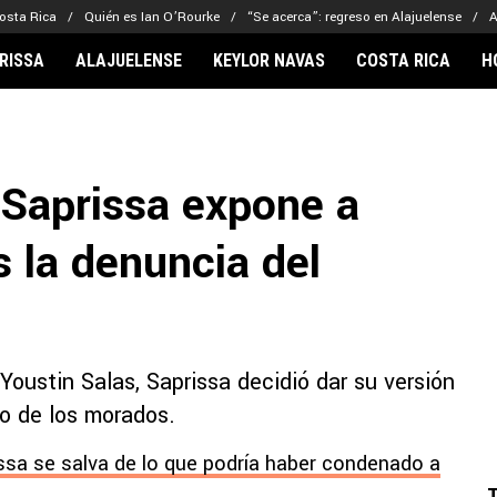
osta Rica
Quién es Ian O’Rourke
“Se acerca”: regreso en Alajuelense
A
RISSA
ALAJUELENSE
KEYLOR NAVAS
COSTA RICA
H
IONARIOS
CLUBES FCA
FÚTBOL INTE
lor Navas
Saprissa
Mundial 2026
 Saprissa expone a
vin Arriaga
Alajuelense
Noticias
lberto Carrasquilla
Herediano
Barcelona
s la denuncia del
haniel Méndez-Laing
Comunicaciones
Real Madrid
Municipal
Olimpia
Motagua
oustin Salas, Saprissa decidió dar su versión
Real Estelí
jo de los morados.
ssa se salva de lo que podría haber condenado a