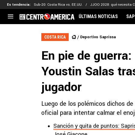
Es tendencia
:
Sub-20: Costa Rica vs. EE.UU.
JJOO 2028: qué necesita C
ÚLTIMAS NOTICIAS
SAP
CENTROAMÉRICA
CONCACAF
LEG
Deportivo Saprissa
COSTA RICA
Costa Rica
Copa Oro
Key
En pie de guerra:
Guatemala
Liga de Naciones
Ker
Honduras
Eliminatorias
Ada
Youstin Salas tra
El Salvador
Copa de Campeones
Nat
Panamá
Copa Centroamericana
jugador
Nicaragua
MLS
Luego de los polémicos dichos de Y
oficial para intentar calmar el eno
Sanción y quita de puntos: Sapri
José Giacone