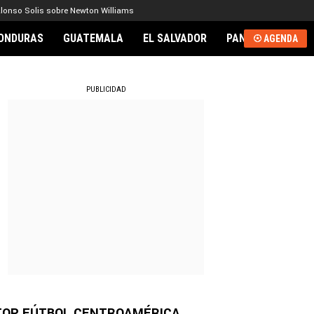
lonso Solis sobre Newton Williams
ONDURAS
GUATEMALA
EL SALVADOR
PANAMÁ
NICA
AGENDA
RNACIONAL
PUBLICIDAD
TOP FÚTBOL CENTROAMÉRICA