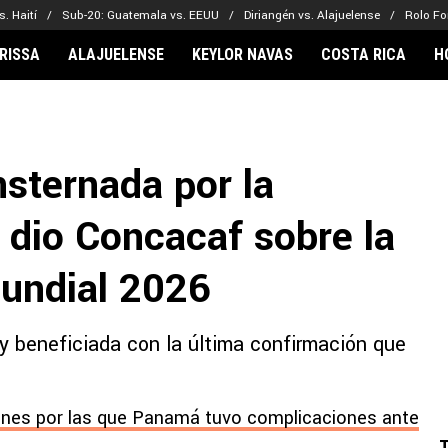
. Haití
Sub-20: Guatemala vs. EEUU
Diriangén vs. Alajuelense
Rolo Fo
RISSA
ALAJUELENSE
KEYLOR NAVAS
COSTA RICA
H
IONARIOS
CLUBES FCA
FÚTBOL INTE
lor Navas
Saprissa
Mundial 2026
sternada por la
vin Arriaga
Alajuelense
Noticias
lberto Carrasquilla
Herediano
Barcelona
 dio Concacaf sobre la
haniel Méndez-Laing
Comunicaciones
Real Madrid
Municipal
Mundial 2026
Olimpia
Motagua
 beneficiada con la última confirmación que
Real Estelí
ones por las que Panamá tuvo complicaciones ante