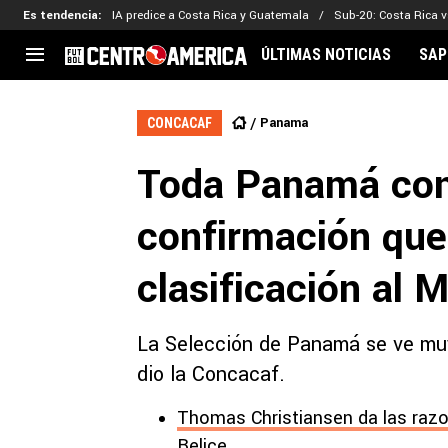
Es tendencia
:
IA predice a Costa Rica y Guatemala
Sub-20: Costa Rica vs
ÚLTIMAS NOTICIAS
SAP
CENTROAMÉRICA
CONCACAF
LEG
Panama
CONCACAF
Costa Rica
Copa Oro
Key
Toda Panamá con
Guatemala
Liga de Naciones
Ker
Honduras
Eliminatorias
Ada
confirmación que
El Salvador
Copa de Campeones
Nat
Panamá
Copa Centroamericana
clasificación al 
Nicaragua
MLS
La Selección de Panamá se ve muy
dio la Concacaf.
Thomas Christiansen da las raz
Belice