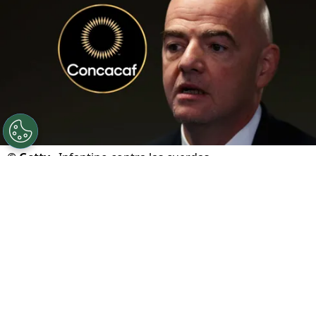
©
Getty.
Infantino contra las cuerdas.
Por
Geronimo Heller
Sigue a FCA en Google!
Gianni Infantino
atraviesa uno de los