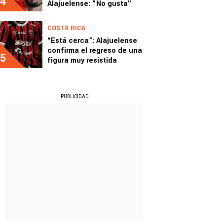
4
Alajuelense: "No gusta"
COSTA RICA
“Está cerca”: Alajuelense
confirma el regreso de una
5
figura muy resistida
PUBLICIDAD