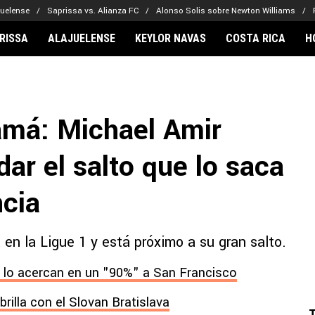
juelense
Saprissa vs. Alianza FC
Alonso Solis sobre Newton Williams
RISSA
ALAJUELENSE
KEYLOR NAVAS
COSTA RICA
H
IONARIOS
CLUBES FCA
FÚTBOL INTE
lor Navas
Saprissa
Mundial 2026
amá: Michael Amir
vin Arriaga
Alajuelense
Noticias
lberto Carrasquilla
Herediano
Barcelona
dar el salto que lo saca
haniel Méndez-Laing
Comunicaciones
Real Madrid
Municipal
ncia
Olimpia
Motagua
en la Ligue 1 y está próximo a su gran salto.
Real Estelí
 lo acercan en un "90%" a San Francisco
rilla con el Slovan Bratislava