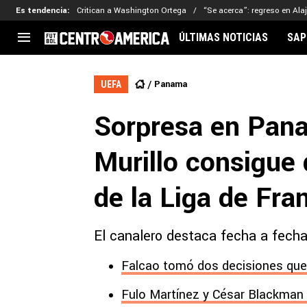
Es tendencia
:
Critican a Washington Ortega
“Se acerca”: regreso en Ala
ÚLTIMAS NOTICIAS
SAP
CENTROAMÉRICA
CONCACAF
LEG
Panama
UEFA
Costa Rica
Copa Oro
Key
Sorpresa en Pan
Guatemala
Liga de Naciones
Ker
Honduras
Eliminatorias
Ada
Murillo consigue 
El Salvador
Copa de Campeones
Nat
Panamá
Copa Centroamericana
de la Liga de Fra
Nicaragua
MLS
El canalero destaca fecha a fecha 
Falcao tomó dos decisiones que
Fulo Martínez y César Blackman b