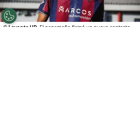
©
Levante UD
El panameño firmó un nuevo contrato.
Por
Juan Fittipaldi
Sigue a FCA en Google!
Martín Krug
es uno de los futbolistas que tiene
grandes posibilidades de estar presente en el
Mundial 2026
. El defensor central fue
convocado en la reciente fecha FIFA con la
Selección de Panamá
y jugó más de 60