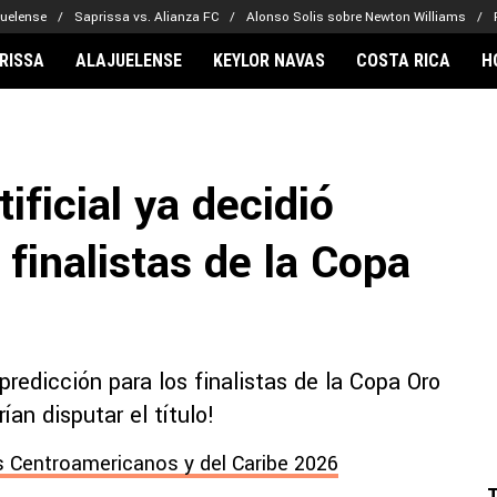
juelense
Saprissa vs. Alianza FC
Alonso Solis sobre Newton Williams
RISSA
ALAJUELENSE
KEYLOR NAVAS
COSTA RICA
H
IONARIOS
CLUBES FCA
FÚTBOL INTE
lor Navas
Saprissa
Mundial 2026
tificial ya decidió
vin Arriaga
Alajuelense
Noticias
lberto Carrasquilla
Herediano
Barcelona
 finalistas de la Copa
haniel Méndez-Laing
Comunicaciones
Real Madrid
Municipal
Olimpia
Motagua
 predicción para los finalistas de la Copa Oro
Real Estelí
an disputar el título!
 Centroamericanos y del Caribe 2026