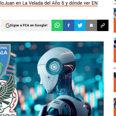
lloJuan en La Velada del Año 6 y dónde ver EN
Sigue a FCA en Google!