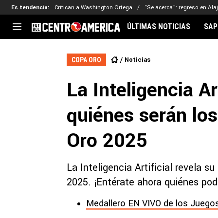
Es tendencia
:
Critican a Washington Ortega
“Se acerca”: regreso en Ala
ÚLTIMAS NOTICIAS
SAP
CENTROAMÉRICA
CONCACAF
LEG
Noticias
COPA ORO
Costa Rica
Copa Oro
Key
La Inteligencia Ar
Guatemala
Liga de Naciones
Ker
Honduras
Eliminatorias
Ada
quiénes serán los
El Salvador
Copa de Campeones
Nat
Panamá
Copa Centroamericana
Oro 2025
Nicaragua
MLS
La Inteligencia Artificial revela su
2025. ¡Entérate ahora quiénes podrí
Medallero EN VIVO de los Juegos