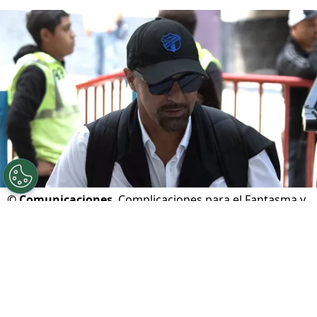
©
Comunicaciones
Complicaciones para el Fantasma y
los cremas
Por
Javier Pineda
Sigue a FCA en Google!