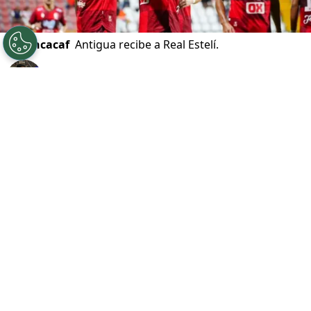
©
Concacaf
Antigua recibe a Real Estelí.
Por
Gustavo Pando
Sigue a FCA en Google!
Antigua GFC y Real Estelí
se enfrentan por la
segunda jornada del Grupo B de la
Copa
Centroamericana 2026
. El conjunto
guatemalteco buscará recuperarse de la
derrota sufrida en su debut, mientras que el
Tren del Norte tendrá su primer compromiso en