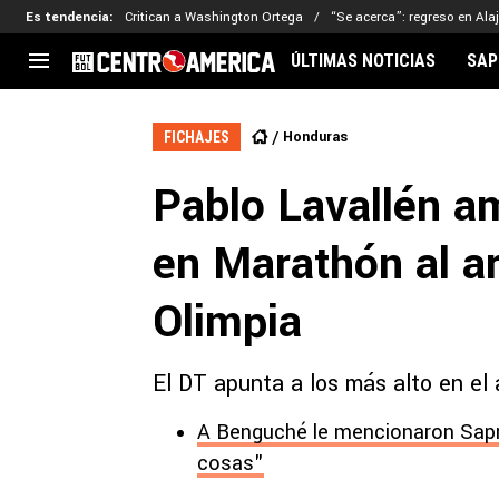
Es tendencia
:
Critican a Washington Ortega
“Se acerca”: regreso en Ala
ÚLTIMAS NOTICIAS
SAP
CENTROAMÉRICA
CONCACAF
LEG
Honduras
FICHAJES
Costa Rica
Copa Oro
Key
Pablo Lavallén am
Guatemala
Liga de Naciones
Ker
Honduras
Eliminatorias
Ada
en Marathón al ar
El Salvador
Copa de Campeones
Nat
Panamá
Copa Centroamericana
Olimpia
Nicaragua
MLS
El DT apunta a los más alto en el 
A Benguché le mencionaron Sapr
cosas"