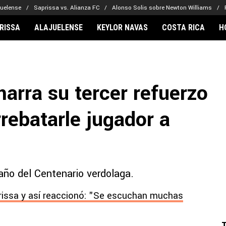
juelense
Saprissa vs. Alianza FC
Alonso Solis sobre Newton Williams
RISSA
ALAJUELENSE
KEYLOR NAVAS
COSTA RICA
H
IONARIOS
CLUBES FCA
FÚTBOL INTE
lor Navas
Saprissa
Mundial 2026
arra su tercer refuerzo
vin Arriaga
Alajuelense
Noticias
lberto Carrasquilla
Herediano
Barcelona
rebatarle jugador a
haniel Méndez-Laing
Comunicaciones
Real Madrid
Municipal
Olimpia
Motagua
año del Centenario verdolaga.
Real Estelí
issa y así reaccionó: "Se escuchan muchas