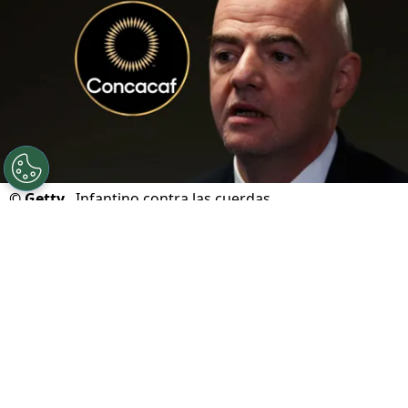
©
Getty.
Infantino contra las cuerdas.
Por
Geronimo Heller
Sigue a FCA en Google!
Gianni Infantino
atraviesa uno de los