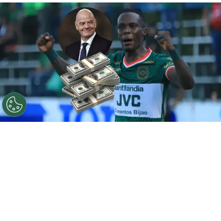
©
Hondusport
Rubilio Castillo le ganó el caso a
Deportivo Pereira.
Por
José Rodas
Sigue a FCA en Google!