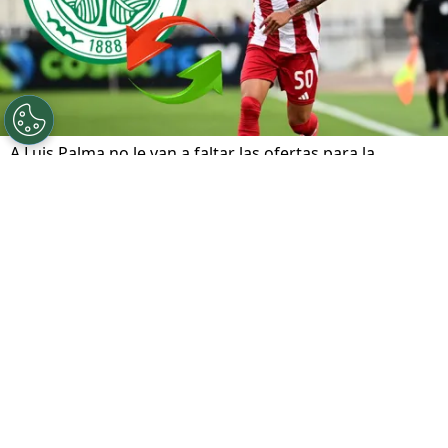
A Luis Palma no le van a faltar las ofertas para la
próxima temporada.
Por
Alvaro De La Rocha
Sigue a FCA en Google!
A
Luis Palma
le resta un partido para acabar
su vínculo con el
Olympiacos
de Grecia. Será
de cara a ganar un nuevo título; el de Copa