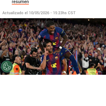
resumen
Actualizado el
10/05/2026 - 15:23hs CST
©
FC Barcelona
Barcelona se consagró campeón de
liga en el Clásico ante Real Madrid
Por
Marcial Martínez