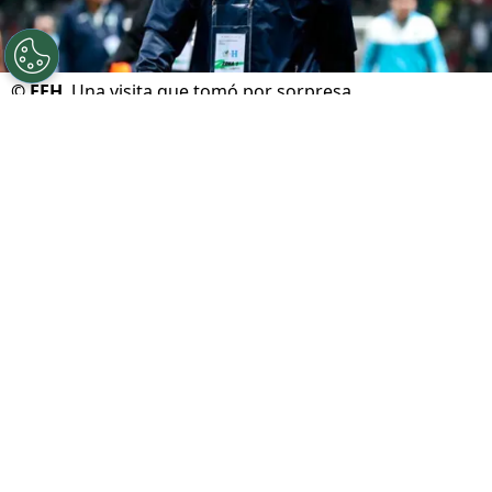
©
FFH
Una visita que tomó por sorpresa
Por
Javier Pineda
Sigue a FCA en Google!
La presencia de Reinaldo Rueda en Panamá
tomó por sorpresa al entorno futbolístico
regional. El estratega, que hace unos meses
dejó la dirección técnica de la
Selección de
Honduras
tras no lograr la clasificación al