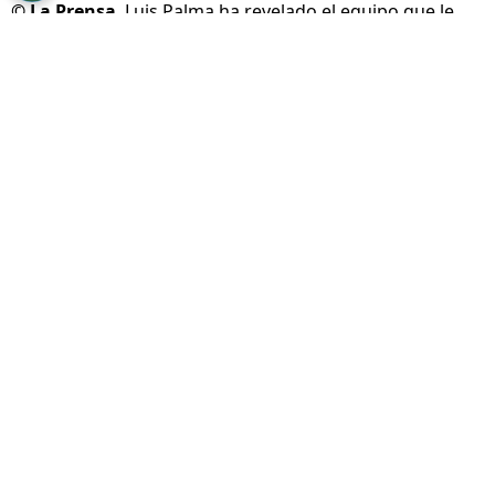
©
La Prensa
Luis Palma ha revelado el equipo que le
preguntó por Kervin Arriaga.
Por
José Rodas
Sigue a FCA en Google!
Luis Palma
ha vuelto a poner el nombre de
Honduras en el radar del fútbol europeo, no
solo por su reciente renovación contractual,
sino por abrirle las puertas a sus compatriotas
en el viejo continente.