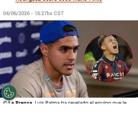
04/06/2026 - 16:27hs CST
©
La Prensa
Luis Palma ha revelado el equipo que le
preguntó por Kervin Arriaga.
Por
José Rodas