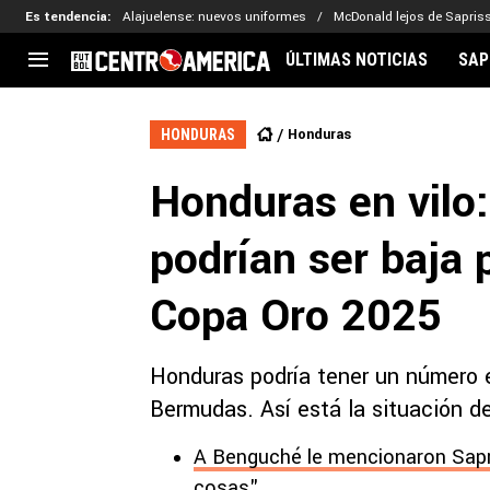
Es tendencia
:
Alajuelense: nuevos uniformes
McDonald lejos de Sapris
ÚLTIMAS NOTICIAS
SAP
CENTROAMÉRICA
CONCACAF
LEG
Honduras
HONDURAS
Costa Rica
Copa Oro
Key
Honduras en vilo:
Guatemala
Liga de Naciones
Ker
Honduras
Eliminatorias
Ada
podrían ser baja 
El Salvador
Copa de Campeones
Nat
Panamá
Copa Centroamericana
Copa Oro 2025
Nicaragua
MLS
Honduras podría tener un número e
Bermudas. Así está la situación de
A Benguché le mencionaron Sapr
cosas"