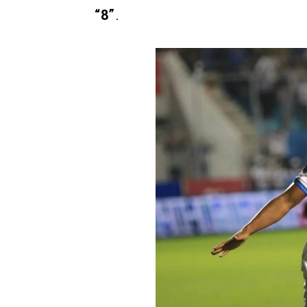
“8”
.