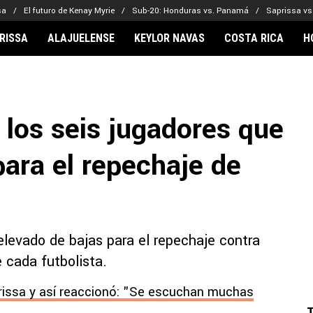
sa
El futuro de Kenay Myrie
Sub-20: Honduras vs. Panamá
Saprissa vs
RISSA
ALAJUELENSE
KEYLOR NAVAS
COSTA RICA
H
IONARIOS
CLUBES FCA
FÚTBOL INTE
lor Navas
Saprissa
Mundial 2026
 los seis jugadores que
vin Arriaga
Alajuelense
Noticias
lberto Carrasquilla
Herediano
Barcelona
para el repechaje de
haniel Méndez-Laing
Comunicaciones
Real Madrid
Municipal
Olimpia
Motagua
levado de bajas para el repechaje contra
Real Estelí
 cada futbolista.
issa y así reaccionó: "Se escuchan muchas