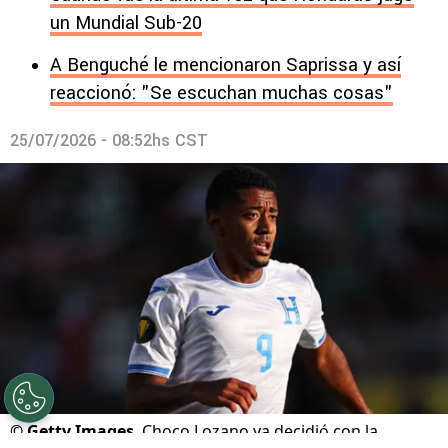
un Mundial Sub-20
A Benguché le mencionaron Saprissa y así
reaccionó: "Se escuchan muchas cosas"
25/07/2026 - 08:52hs CST
©
Getty Images
Choco Lozano ya decidió con la