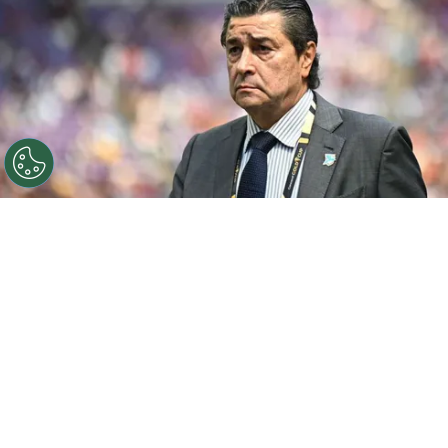
©
FFG
El DT insiste con su llamado.
Por
Juan Fittipaldi
Sigue a FCA en Google!